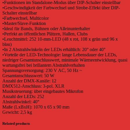
•Funktionen im Standalone-Modus über DIP-Schalter einstellbar
•Geschwindigkeit der Farbwechsel und Strobe-Effekt über DIP-
Schalter einstellbar
•Farbwechsel, Multicolor
•Master/Slave-Funktion
•Ideal für Bands, Bühnen oder Alleinunterhalter
•Perfekt an öffentlichen Plätzen, Hallen, Clubs
•Leuchtmittel: 252 10-mm-LED (48 x rot, 108 x grün und 96 x
blau)
•In 2 Abstrahlwinkeln der LEDs erhältlich: 20° oder 40°
•Vorteile der LED-Technologie: lange Lebensdauer der LEDs,
niedriger Gesamtanschlusswert, minimale Wärmeentwicklung, quasi
wartungsfrei bei brillantem Abstrahlverhalten
Spannungsversorgung: 230 V AC, 50 Hz ~
Gesamtanschlusswert: 50 W
Anzahl der DMX-Kanäle: 12
DMX512-Anschluss: 3-pol. XLR
Musiksteuerung: über eingebautes Mikrofon
Anzahl der LEDs: 252
Abstrahlwinkel: 40°
Maße (LxBxH): 1070 x 65 x 90 mm
Gewicht: 2,5 kg
Related products